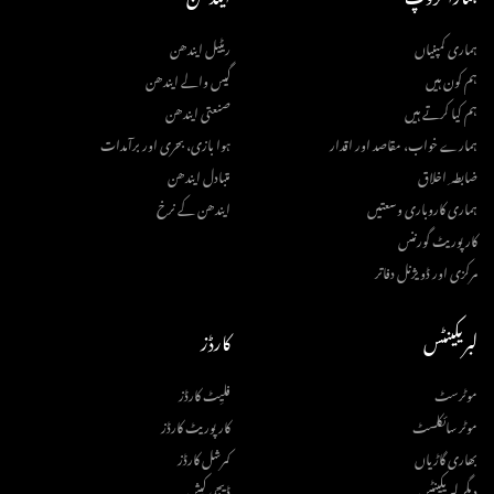
ہماری کمپنیاں
ریٹیل ایندھن
ہم کون ہیں
گیس والے ایندھن
ہم کیا کرتے ہیں
صنعتی ایندھن
ہمارے خواب، مقاصد اور اقدار
ہوا بازی، بحری اور برآمدات
ضابطہ ِ اخلاق
متبادل ایندھن
ہماری کاروباری وسعتیں
ایندھن کے نرخ
کارپوریٹ گورننس
مرکزی اور ڈویژنل دفاتر
لبریکینٹس
کارڈز
موٹرسٹ
فلیِٹ کارڈز
موٹر سائکلسٹ
کارپوریٹ کارڈز
بھاری گاڑیاں
کمرشل کارڈز
دیگر لبریکینٹس
ڈیجی کیش