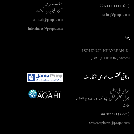
جناب عامر علی
(021) 111 111 776
مینیجر شیئرز ڈپارٹمینٹ
taaluq@psopk.com
amir.ali@psopk.com
info.shares@psopk.com
پتہ:
PSO HOUSE, KHAYABAN-E-
IQBAL, CLIFTON, Karachi
وفاقی محتسب عوامی شکایات
عمران علی قاضی
جنرل مینیجر لیگل ایڈوائزر اور اندرونی اصلاحہ
جات
(9221) 99207731
wm.complaints@psopk.com