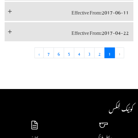
Effective From:2017-06-11
Effective From:2017-04-22
›
7
6
5
4
3
2
1
‹
کوئیک لِنکس
ویسل بلوئنگ
ٹینڈرز