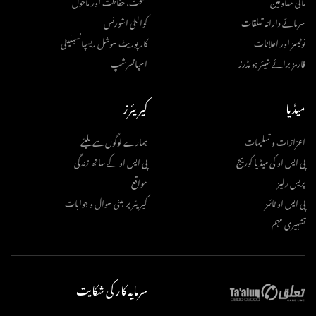
مالی معاونین
صحت، حفاظت اور ماحول
سرمائے دارانہ تعلقات
کوالٹی اشورنس
نوٹیسز اور اعلانات
کارپوریٹ سوشل ریسپانسبلیٹی
فارمز برائے شیئر ہولڈرز
اسپانسرشپ
میڈیا
کیریئرز
اعزازات و تسلیمات
ہمارے لوگوں سے ملیئے
پی ایس او کی میڈیا کوریج
پی ایس او کے ساتھ زندگی
پریس رلیز
مواقع
پی ایس او ٹائمز
کیریئر پر مبنی سوال و جوابات
تشہیری مہم
سرمایہ کار کی شکایت