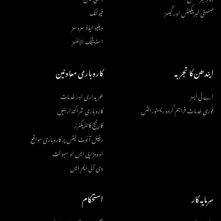
صنعتی لبریکینٹس اور گیسز
فیولنک
ویلیو ایڈڈ سروسز
اسٹریٹجک الائنسز
ایندھن کا تجربہ
کاروباری معاونین
اے ٹی ایمز
خریداری اور خدمات
فوری خدمات فراہم کردہ ریستورانتس
کاروباری شراکتدار بنیں
کارٹیج کانٹریکٹرز
ریٹیل آئوٹ لیٹس پر کاروباری مواقع
اوومز/پی ایس او سہولت
وی آئی ایم ایس
سرمایہ کار
استحکام