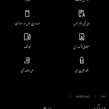
وی آئی ایم ایس
اوومز/پی ایس او سہولت
امپلوئی لاگ ان
فیولنک
بلیو ایل پی جی
ای ایف آئی
ہوم
undefined
ہمارا گروپ
ایندھن