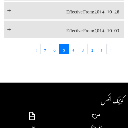
Effective From:2014-10-28
Effective From:2014-10-03
›
7
6
5
4
3
2
1
‹
کوئیک لِنکس
ویسل بلوئنگ
ٹینڈرز