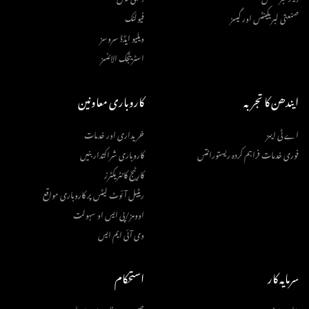
صنعتی لبریکینٹس اور گیسز
فیولنک
ویلیو ایڈڈ سروسز
اسٹریٹجک الائنسز
ایندھن کا تجربہ
کاروباری معاونین
اے ٹی ایمز
خریداری اور خدمات
فوری خدمات فراہم کردہ ریستورانتس
کاروباری شراکتدار بنیں
کارٹیج کانٹریکٹرز
ریٹیل آئوٹ لیٹس پر کاروباری مواقع
اوومز/پی ایس او سہولت
وی آئی ایم ایس
سرمایہ کار
استحکام