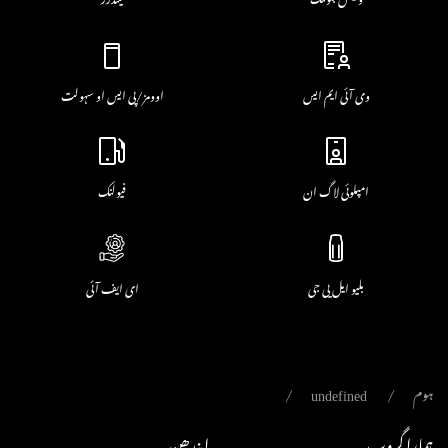
وی آئی ایم ایس
اوومز/پی ایس او سہولت
امپلوئی لاگ ان
فیولنک
بلیو ایل پی جی
ای ایف آئی
ہوم
undefined
ہمارا گروپ
ایندھن