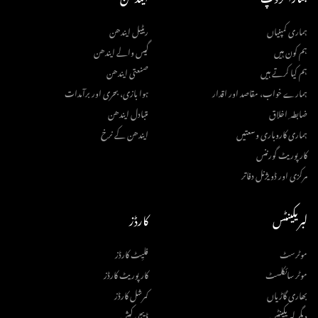
ہماری کمپنیاں
ریٹیل ایندھن
ہم کون ہیں
گیس والے ایندھن
ہم کیا کرتے ہیں
صنعتی ایندھن
ہمارے خواب، مقاصد اور اقدار
ہوا بازی، بحری اور برآمدات
ضابطہ ِ اخلاق
متبادل ایندھن
ہماری کاروباری وسعتیں
ایندھن کے نرخ
کارپوریٹ گورننس
مرکزی اور ڈویژنل دفاتر
لبریکینٹس
کارڈز
موٹرسٹ
فلیِٹ کارڈز
موٹر سائکلسٹ
کارپوریٹ کارڈز
بھاری گاڑیاں
کمرشل کارڈز
دیگر لبریکینٹس
ڈیجی کیش