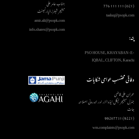
جناب عامر علی
(021) 111 111 776
مینیجر شیئرز ڈپارٹمینٹ
taaluq@psopk.com
amir.ali@psopk.com
info.shares@psopk.com
پتہ:
PSO HOUSE, KHAYABAN-E-
IQBAL, CLIFTON, Karachi
وفاقی محتسب عوامی شکایات
عمران علی قاضی
جنرل مینیجر لیگل ایڈوائزر اور اندرونی اصلاحہ
جات
(9221) 99207731
wm.complaints@psopk.com