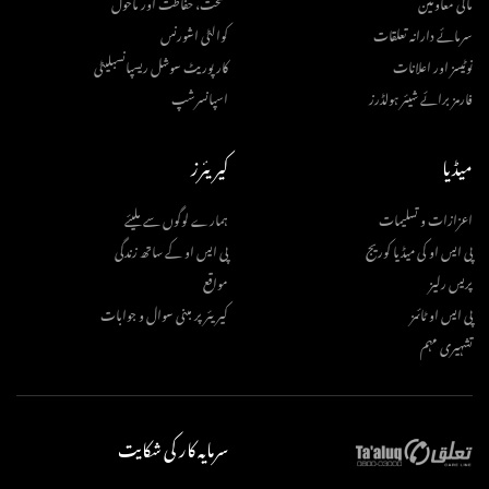
مالی معاونین
صحت، حفاظت اور ماحول
سرمائے دارانہ تعلقات
کوالٹی اشورنس
نوٹیسز اور اعلانات
کارپوریٹ سوشل ریسپانسبلیٹی
فارمز برائے شیئر ہولڈرز
اسپانسرشپ
میڈیا
کیریئرز
اعزازات و تسلیمات
ہمارے لوگوں سے ملیئے
پی ایس او کی میڈیا کوریج
پی ایس او کے ساتھ زندگی
پریس رلیز
مواقع
پی ایس او ٹائمز
کیریئر پر مبنی سوال و جوابات
تشہیری مہم
سرمایہ کار کی شکایت