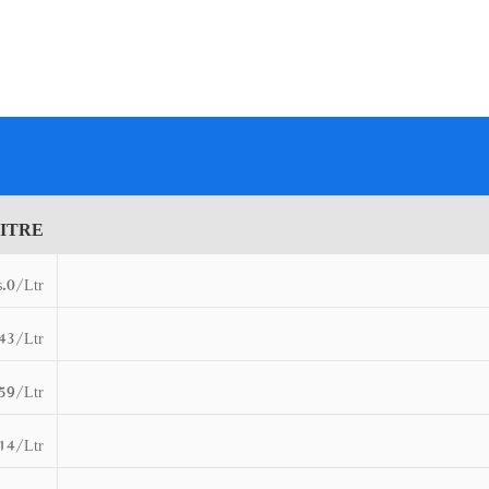
LITRE
s.0/Ltr
43/Ltr
59/Ltr
14/Ltr