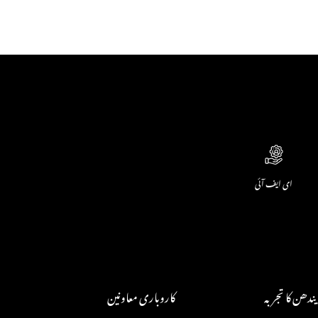
ای ایف آئی
یندھن کا تجربہ
کاروباری معاونین