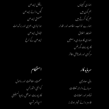
ہماری کمپنیاں
ریٹیل ایندھن
ہم کون ہیں
گیس والے ایندھن
ہم کیا کرتے ہیں
صنعتی ایندھن
ہمارے خواب، مقاصد اور اقدار
ہوا بازی، بحری اور برآمدات
ضابطہ ِ اخلاق
متبادل ایندھن
ہماری کاروباری وسعتیں
ایندھن کے نرخ
کارپوریٹ گورننس
مرکزی اور ڈویژنل دفاتر
سرمایہ کار
استحکام
مالی معاونین
صحت، حفاظت اور ماحول
سرمائے دارانہ تعلقات
کوالٹی اشورنس
نوٹیسز اور اعلانات
کارپوریٹ سوشل ریسپانسبلیٹی
فارمز برائے شیئر ہولڈرز
اسپانسرشپ