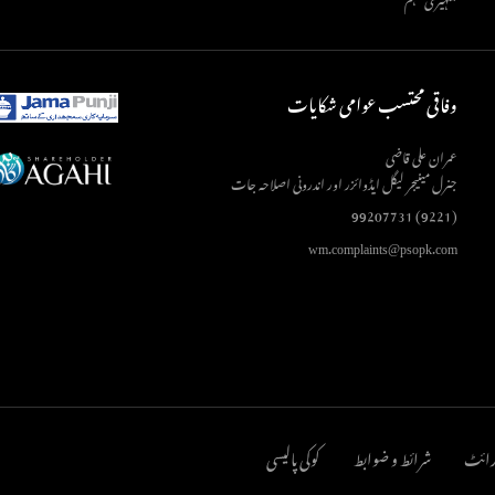
وفاقی محتسب عوامی شکایات
عمران علی قاضی
جنرل مینیجر لیگل ایڈوائزر اور اندرونی اصلاحہ جات
(9221) 99207731
wm.complaints@psopk.com
رائٹ
شرائط و ضوابط
کوکی پالیسی