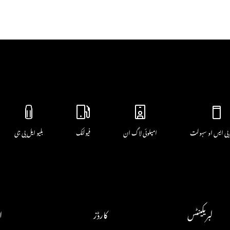
پی ایس او سہولت
امپلوئی لاگ ان
فیولنک
بلیو ایل پی جی
لبریکینٹس
کارڈز
ا