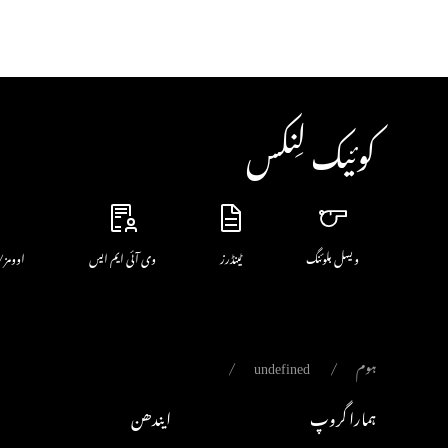
کوئیک لِنکس
ویسل بلوئنگ
ٹینڈرز
وی آئی ایم ایس
اوومز/
ہوم
undefined
ہمارا گروپ
ایندھن