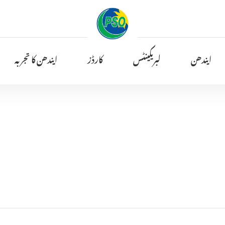
ایندھن
لبریکینٹس
کارڈز
ایندھن کا تجربہ