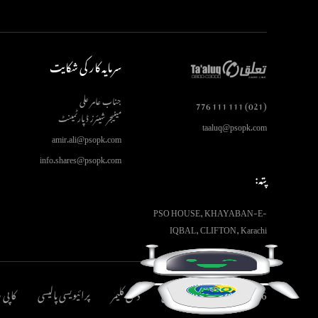
سرمایہ کار کی شکایت
جناب عامر علی
(021) 111 111 776
مینیجر شیئرز ڈپارٹمینٹ
taaluq@psopk.com
amir.ali@psopk.com
info.shares@psopk.com
پتہ:
PSO HOUSE, KHAYABAN-E-
IQBAL, CLIFTON, Karachi
2026 © پاکستان اسٹیٹ آئل
ڈس کلیمر
پرائیویسی پالیسی
کاپی 