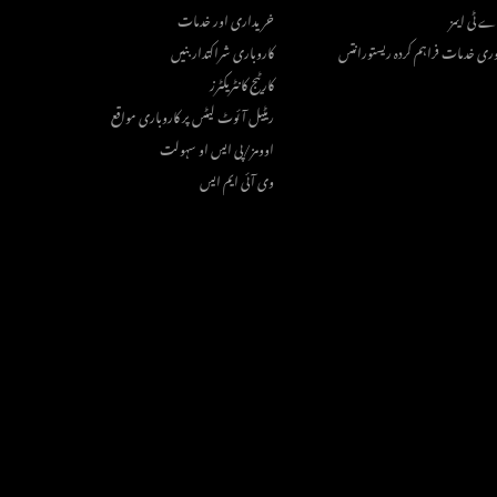
ے ٹی ایمز
خریداری اور خدمات
وری خدمات فراہم کردہ ریستورانتس
کاروباری شراکتدار بنیں
کارٹیج کانٹریکٹرز
ریٹیل آئوٹ لیٹس پر کاروباری مواقع
اوومز/پی ایس او سہولت
وی آئی ایم ایس