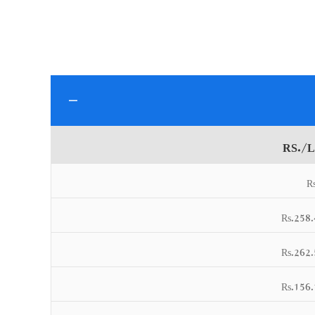
RS./
R
Rs.258.
Rs.262.
Rs.156.