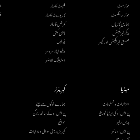
موٹرسٹ
فلیِٹ کارڈز
ا
موٹر سائکلسٹ
کارپوریٹ کارڈز
ف
بھاری گاڑیاں
کمرشل کارڈز
دیگر لبریکینٹس
ڈیجی کیش
صنعتی لبریکینٹس اور گیسز
فیولنک
ویلیو ایڈڈ سروسز
اسٹریٹجک الائنسز
میڈیا
کیریئرز
اعزازات و تسلیمات
ہمارے لوگوں سے ملیئے
پی ایس او کی میڈیا کوریج
پی ایس او کے ساتھ زندگی
پریس رلیز
مواقع
پی ایس او ٹائمز
کیریئر پر مبنی سوال و جوابات
تشہیری مہم