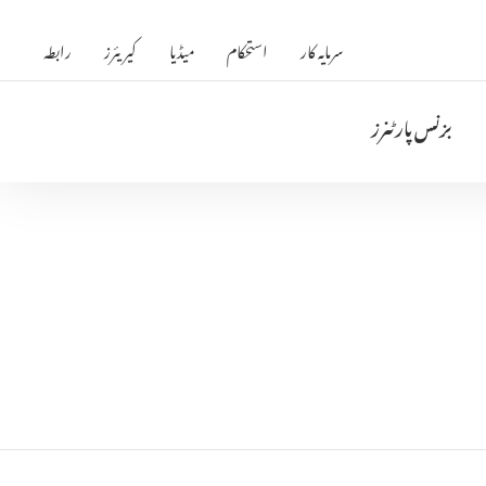
سرمایہ کار
استحکام
میڈیا
کیریئرز
رابطہ
بزنس پارٹنرز