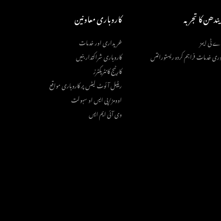
یندھن کا تجربہ
کاروباری معاونین
ے ٹی ایمز
خریداری اور خدمات
وری خدمات فراہم کردہ ریستورانتس
کاروباری شراکتدار بنیں
کارٹیج کانٹریکٹرز
ریٹیل آئوٹ لیٹس پر کاروباری مواقع
اوومز/پی ایس او سہولت
وی آئی ایم ایس