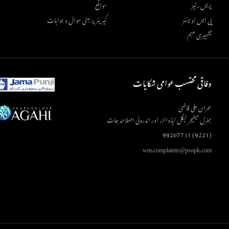
پریس رلیز
مواقع
پی ایس او ٹائمز
کیریئر پر مبنی سوال و جوابات
تشہیری مہم
وفاقی محتسب عوامی شکایات
عمران علی قاضی
جنرل مینیجر لیگل ایڈوائزر اور اندرونی اصلاحہ جات
(9221) 99207731
wm.complaints@psopk.com