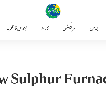
ایندھن
لبریکینٹس
کارڈز
ایندھن کا تجربہ
w Sulphur Furnac