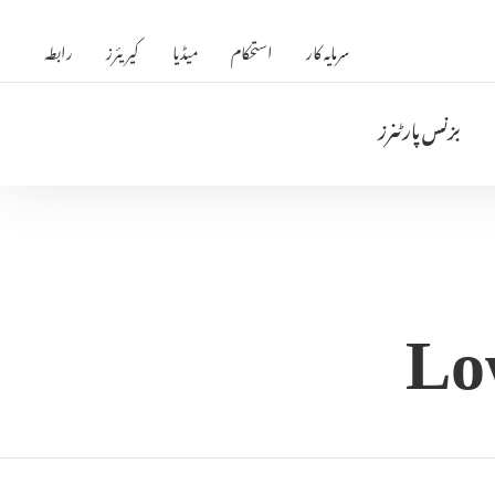
سرمایہ کار
استحکام
میڈیا
کیریئرز
رابطہ
بزنس پارٹنرز
Lo