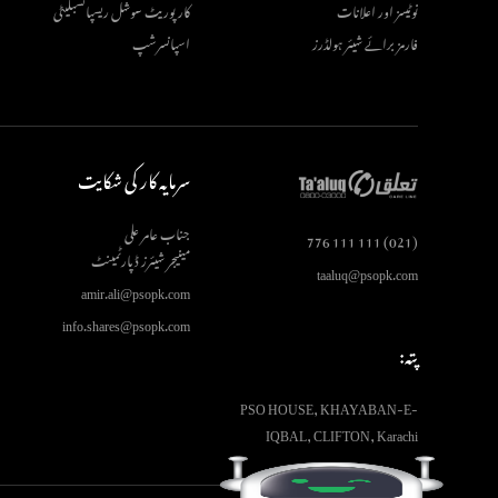
نوٹیسز اور اعلانات
کارپوریٹ سوشل ریسپانسبلیٹی
فارمز برائے شیئر ہولڈرز
اسپانسرشپ
سرمایہ کار کی شکایت
جناب عامر علی
(021) 111 111 776
مینیجر شیئرز ڈپارٹمینٹ
taaluq@psopk.com
amir.ali@psopk.com
info.shares@psopk.com
پتہ:
PSO HOUSE, KHAYABAN-E-
IQBAL, CLIFTON, Karachi