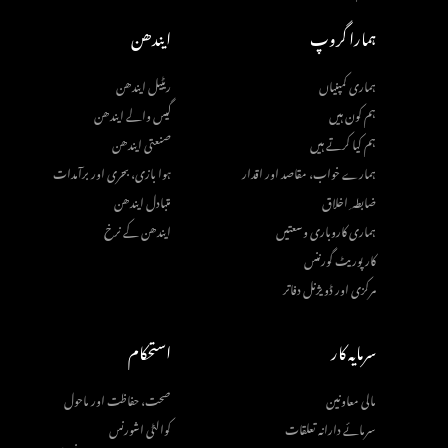
ہمارا گروپ
ایندھن
ہماری کمپنیاں
ریٹیل ایندھن
ہم کون ہیں
گیس والے ایندھن
ہم کیا کرتے ہیں
صنعتی ایندھن
ہمارے خواب، مقاصد اور اقدار
ہوا بازی، بحری اور برآمدات
ضابطہ ِ اخلاق
متبادل ایندھن
ہماری کاروباری وسعتیں
ایندھن کے نرخ
کارپوریٹ گورننس
مرکزی اور ڈویژنل دفاتر
سرمایہ کار
استحکام
مالی معاونین
صحت، حفاظت اور ماحول
سرمائے دارانہ تعلقات
کوالٹی اشورنس