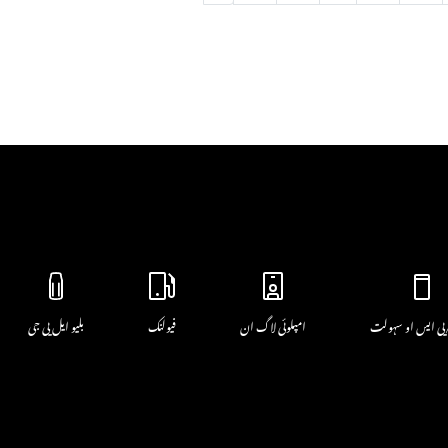
پی ایس او سہولت
امپلوئی لاگ ان
فیولنک
بلیو ایل پی جی