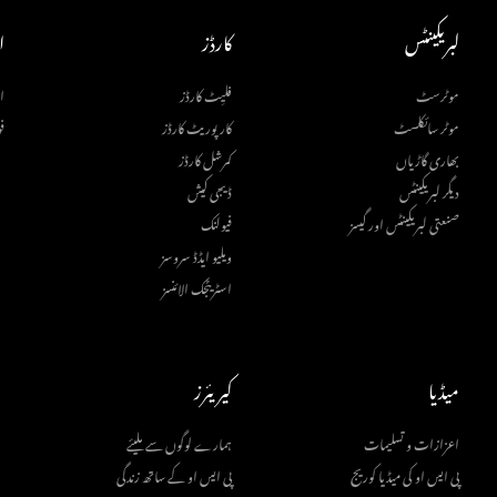
لبریکینٹس
کارڈز
ا
موٹرسٹ
فلیِٹ کارڈز
ا
موٹر سائکلسٹ
کارپوریٹ کارڈز
ف
بھاری گاڑیاں
کمرشل کارڈز
دیگر لبریکینٹس
ڈیجی کیش
صنعتی لبریکینٹس اور گیسز
فیولنک
ویلیو ایڈڈ سروسز
اسٹریٹجک الائنسز
میڈیا
کیریئرز
اعزازات و تسلیمات
ہمارے لوگوں سے ملیئے
پی ایس او کی میڈیا کوریج
پی ایس او کے ساتھ زندگی