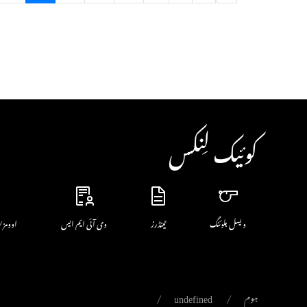
کوئیک لِنکس
ویسل بلوئنگ
ٹینڈرز
وی آئی ایم ایس
اوومز/
ہوم
undefined