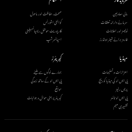
مالی معاونین
صحت، حفاظت اور ماحول
سرمائے دارانہ تعلقات
کوالٹی اشورنس
نوٹیسز اور اعلانات
کارپوریٹ سوشل ریسپانسبلیٹی
فارمز برائے شیئر ہولڈرز
اسپانسرشپ
میڈیا
کیریئرز
اعزازات و تسلیمات
ہمارے لوگوں سے ملیئے
پی ایس او کی میڈیا کوریج
پی ایس او کے ساتھ زندگی
پریس رلیز
مواقع
پی ایس او ٹائمز
کیریئر پر مبنی سوال و جوابات
تشہیری مہم