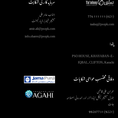
سرمایہ کار کی شکایت
جناب عامر علی
(021) 111 111 776
مینیجر شیئرز ڈپارٹمینٹ
taaluq@psopk.com
amir.ali@psopk.com
info.shares@psopk.com
پتہ:
PSO HOUSE, KHAYABAN-E-
IQBAL, CLIFTON, Karachi
وفاقی محتسب عوامی شکایات
عمران علی قاضی
جنرل مینیجر لیگل ایڈوائزر اور اندرونی اصلاحہ
جات
(9221) 99207731