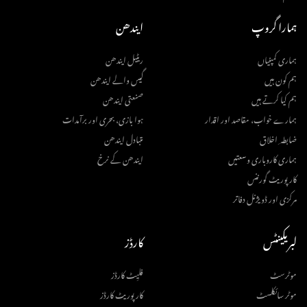
ہمارا گروپ
ایندھن
ہماری کمپنیاں
ریٹیل ایندھن
ہم کون ہیں
گیس والے ایندھن
ہم کیا کرتے ہیں
صنعتی ایندھن
ہمارے خواب، مقاصد اور اقدار
ہوا بازی، بحری اور برآمدات
ضابطہ ِ اخلاق
متبادل ایندھن
ہماری کاروباری وسعتیں
ایندھن کے نرخ
کارپوریٹ گورننس
مرکزی اور ڈویژنل دفاتر
لبریکینٹس
کارڈز
موٹرسٹ
فلیِٹ کارڈز
موٹر سائکلسٹ
کارپوریٹ کارڈز