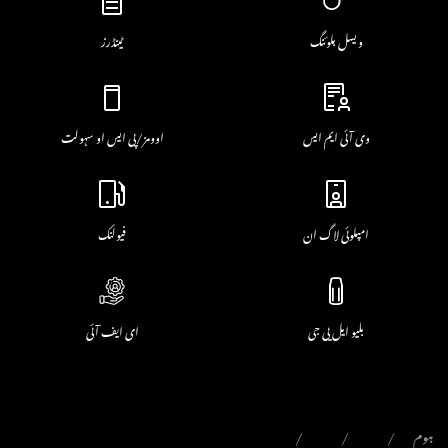
ویسل بلوئنگ
ٹینڈرز
وی آئی ایم ایس
اوومز/پی ایس او سہولت
امپلوئی لاگ ان
فیولنک
بلیو ایل پی جی
ای ایف آئی
ہوم