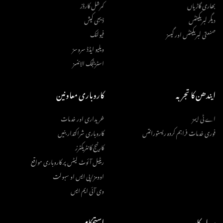
بھاری گاڑیاں
کمرشل کارڈز
دیگر لبریکینٹس
ڈیجی کیش
صنعتی لبریکینٹس اور گیسز
فیولنک
ویلیو ایڈڈ سروسز
اسٹریٹجک الائنسز
ایندھن کا تجربہ
کاروباری معاونین
اے ٹی ایمز
خریداری اور خدمات
فوری خدمات فراہم کردہ ریستورانتس
کاروباری شراکتدار بنیں
کارٹیج کانٹریکٹرز
ریٹیل آئوٹ لیٹس پر کاروباری مواقع
اوومز/پی ایس او سہولت
وی آئی ایم ایس
سرمایہ کار
استحکام