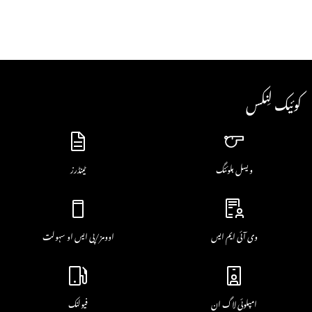
کوئیک لِنکس
ویسل بلوئنگ
ٹینڈرز
وی آئی ایم ایس
اوومز/پی ایس او سہولت
امپلوئی لاگ ان
فیولنک