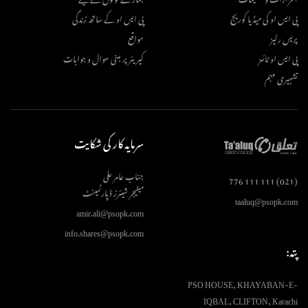
پی ایس او کی میڈیا کوریج
پی ایس او کے ساتھ زندگی
پریس رلیز
مواقع
پی ایس او ٹائمز
کیریئر پر مبنی سوال و جوابات
تشہیری مہم
سرمایہ کار کی شکایت
جناب عامر علی
(021) 111 111 776
مینیجر شیئرز ڈپارٹمینٹ
taaluq@psopk.com
amir.ali@psopk.com
info.shares@psopk.com
پتہ:
PSO HOUSE, KHAYABAN-E-
IQBAL, CLIFTON, Karachi