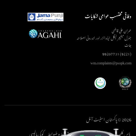
وفاقی محتسب عوامی شکایات
عمران علی قاضی
جنرل مینیجر لیگل ایڈوائزر اور اندرونی اصلاحہ
جات
(9221) 99207731
wm.complaints@psopk.com
2026 © پاکستان اسٹیٹ آئل
ڈس کلیمر
پرائیویسی پالیسی
کاپی رائٹ
شرائط و ضوابط
کوکی پالیسی