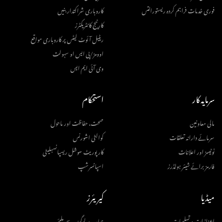
فوری خدمات فراہم کردہ ریستورانتس
کاروباری شراکتدار بنیں
کارٹیج کانٹریکٹرز
ریٹیل آئوٹ لیٹس پر کاروباری مواقع
اوومز/پی ایس او سہولت
وی آئی ایم ایس
سرمایہ کار
استحکام
مالی معاونین
صحت، حفاظت اور ماحول
سرمائے دارانہ تعلقات
کوالٹی اشورنس
نوٹیسز اور اعلانات
کارپوریٹ سوشل ریسپانسبلیٹی
فارمز برائے شیئر ہولڈرز
اسپانسرشپ
میڈیا
کیریئرز
اعزازات و تسلیمات
ہمارے لوگوں سے ملیئے