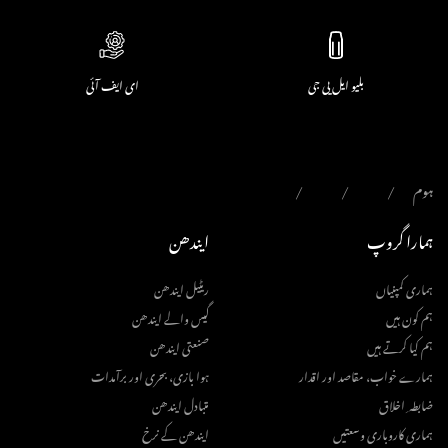
بلیو ایل پی جی
ای ایف آئی
ہوم
ہمارا گروپ
ایندھن
ہماری کمپنیاں
ریٹیل ایندھن
ہم کون ہیں
گیس والے ایندھن
ہم کیا کرتے ہیں
صنعتی ایندھن
ہمارے خواب، مقاصد اور اقدار
ہوا بازی، بحری اور برآمدات
ضابطہ ِ اخلاق
متبادل ایندھن
ہماری کاروباری وسعتیں
ایندھن کے نرخ