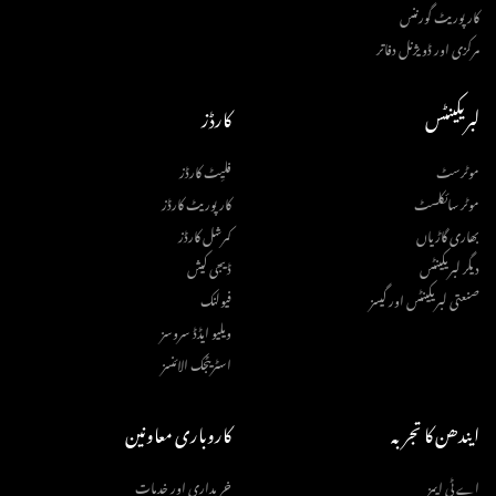
کارپوریٹ گورننس
مرکزی اور ڈویژنل دفاتر
لبریکینٹس
کارڈز
موٹرسٹ
فلیِٹ کارڈز
موٹر سائکلسٹ
کارپوریٹ کارڈز
بھاری گاڑیاں
کمرشل کارڈز
دیگر لبریکینٹس
ڈیجی کیش
صنعتی لبریکینٹس اور گیسز
فیولنک
ویلیو ایڈڈ سروسز
اسٹریٹجک الائنسز
ایندھن کا تجربہ
کاروباری معاونین
اے ٹی ایمز
خریداری اور خدمات