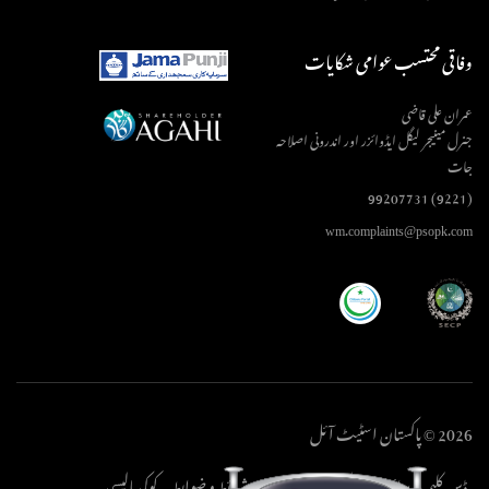
وفاقی محتسب عوامی شکایات
عمران علی قاضی
جنرل مینیجر لیگل ایڈوائزر اور اندرونی اصلاحہ
جات
(9221) 99207731
wm.complaints@psopk.com
2026 © پاکستان اسٹیٹ آئل
ڈس کلیمر
پرائیویسی پالیسی
کاپی رائٹ
شرائط و ضوابط
کوکی پالیسی