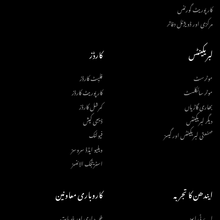
کارپوریٹ گورننس
مرکزی اور ڈویژنل دفاتر
لبریکینٹس
کارڈز
موٹرسٹ
فلیِٹ کارڈز
موٹر سائکلسٹ
کارپوریٹ کارڈز
بھاری گاڑیاں
کمرشل کارڈز
دیگر لبریکینٹس
ڈیجی کیش
صنعتی لبریکینٹس اور گیسز
فیولنک
ویلیو ایڈڈ سروسز
اسٹریٹجک الائنسز
ایندھن کا تجربہ
کاروباری معاونین
اے ٹی ایمز
خریداری اور خدمات