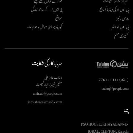
پی ایس او کی میڈیا کوریج
پی ایس او کے ساتھ زندگی
پریس رلیز
مواقع
پی ایس او ٹائمز
کیریئر پر مبنی سوال و جوابات
تشہیری مہم
سرمایہ کار کی شکایت
جناب عامر علی
(021) 111 111 776
مینیجر شیئرز ڈپارٹمینٹ
taaluq@psopk.com
amir.ali@psopk.com
info.shares@psopk.com
پتہ:
PSO HOUSE, KHAYABAN-E-
IQBAL, CLIFTON, Karachi