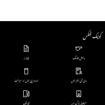
کوئیک لِنکس
ویسل بلوئنگ
ٹینڈرز
وی آئی ایم ایس
اوومز/پی ایس او سہولت
امپلوئی لاگ ان
فیولنک