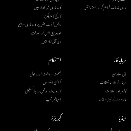
فوری خدمات فراہم کردہ ریستورانتس
کاروباری شراکتدار بنیں
کارٹیج کانٹریکٹرز
ریٹیل آئوٹ لیٹس پر کاروباری مواقع
اوومز/پی ایس او سہولت
وی آئی ایم ایس
سرمایہ کار
استحکام
مالی معاونین
صحت، حفاظت اور ماحول
سرمائے دارانہ تعلقات
کوالٹی اشورنس
نوٹیسز اور اعلانات
کارپوریٹ سوشل ریسپانسبلیٹی
فارمز برائے شیئر ہولڈرز
اسپانسرشپ
میڈیا
کیریئرز
اعزازات و تسلیمات
ہمارے لوگوں سے ملیئے