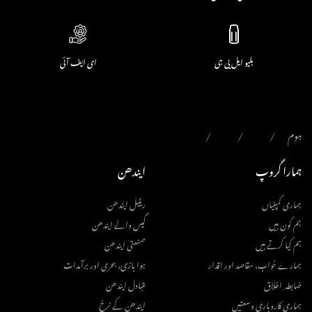
بلیو ایل پی جی
ای ایف آئی
ہوم
ہمارا گروپ
ایندھن
ہماری کمپنیاں
ریٹیل ایندھن
ہم کون ہیں
گیس والے ایندھن
ہم کیا کرتے ہیں
صنعتی ایندھن
ہمارے خواب، مقاصد اور اقدار
ہوا بازی، بحری اور برآمدات
ضابطہ ِ اخلاق
متبادل ایندھن
ہماری کاروباری وسعتیں
ایندھن کے نرخ