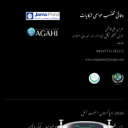
وفاقی محتسب عوامی شکایات
عمران علی قاضی
جنرل مینیجر لیگل ایڈوائزر اور اندرونی اصلاحہ
جات
(9221) 99207731
wm.complaints@psopk.com
2026 © پاکستان اسٹیٹ آئل
ڈس کلیمر
پرائیویسی پالیسی
کاپی رائٹ
شرائط و ضوابط
کوکی پالیسی