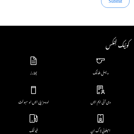
کوئیک لِنکس
ویسل بلوئنگ
ٹینڈرز
وی آئی ایم ایس
اوومز/پی ایس او سہولت
امپلوئی لاگ ان
فیولنک