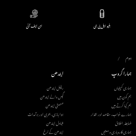
بلیو ایل پی جی
ای ایف آئی
ہوم
ہمارا گروپ
ایندھن
ہماری کمپنیاں
ریٹیل ایندھن
ہم کون ہیں
گیس والے ایندھن
ہم کیا کرتے ہیں
صنعتی ایندھن
ہمارے خواب، مقاصد اور اقدار
ہوا بازی، بحری اور برآمدات
ضابطہ ِ اخلاق
متبادل ایندھن
ہماری کاروباری وسعتیں
ایندھن کے نرخ