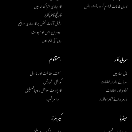
فوری خدمات فراہم کردہ ریستورانتس
کاروباری شراکتدار بنیں
کارٹیج کانٹریکٹرز
ریٹیل آئوٹ لیٹس پر کاروباری مواقع
اوومز/پی ایس او سہولت
وی آئی ایم ایس
سرمایہ کار
استحکام
مالی معاونین
صحت، حفاظت اور ماحول
سرمائے دارانہ تعلقات
کوالٹی اشورنس
نوٹیسز اور اعلانات
کارپوریٹ سوشل ریسپانسبلیٹی
فارمز برائے شیئر ہولڈرز
اسپانسرشپ
میڈیا
کیریئرز
اعزازات و تسلیمات
ہمارے لوگوں سے ملیئے