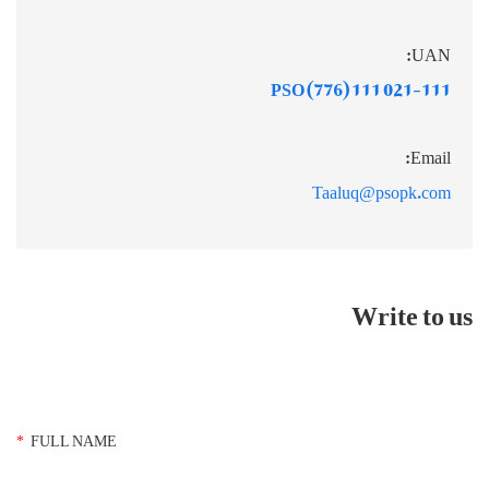
UAN:
021-111 111 PSO (776)
Email:
Taaluq@psopk.com
Write to us
*
FULL NAME