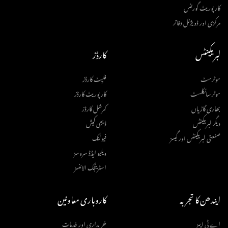
کارپوریٹ گورننس
مرکزی اور ڈویژنل دفاتر
لبریکینٹس
کارڈز
موٹرسٹ
فلیِٹ کارڈز
موٹر سائکلسٹ
کارپوریٹ کارڈز
بھاری گاڑیاں
کمرشل کارڈز
دیگر لبریکینٹس
ڈیجی کیش
صنعتی لبریکینٹس اور گیسز
فیولنک
ویلیو ایڈڈ سروسز
اسٹریٹجک الائنسز
ایندھن کا تجربہ
کاروباری معاونین
اے ٹی ایمز
خریداری اور خدمات