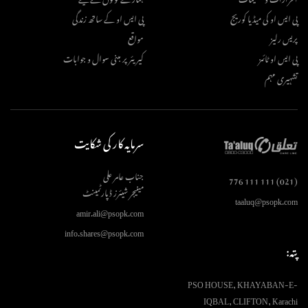
پی ایس او کی میڈیا کوریج
پی ایس او کے ساتھ زندگی
پریس رلیز
مواقع
پی ایس او ٹائمز
کیریئر پر مبنی سوال و جوابات
تشہیری مہم
سرمایہ کار کی شکایت
جناب عامر علی
(021) 111 111 776
مینیجر شیئرز ڈپارٹمینٹ
taaluq@psopk.com
amir.ali@psopk.com
info.shares@psopk.com
پتہ:
PSO HOUSE, KHAYABAN-E-
IQBAL, CLIFTON, Karachi