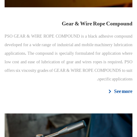
Gear & Wire Rope Compound
PSO GEAR & WIRE ROPE COMPOUND is a black adhesive compound
developed for a wide range of industrial and mobile machinery lubrication
applications. The compound is specially formulated for application where
low cost and ease of lubrication of gear and wires ropes is required. PSO
offers six viscosity grades of GEAR & WIRE ROPE COMPOUNDS to suit
specific applications.
See more