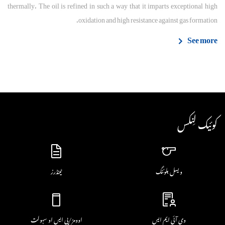
thermally. The oil is refined in such a way that it imparts exceptional high
oxidation and high resistance against gas formation.
See more
کوئیک لِنکس
ویسل بلوئنگ
ٹینڈرز
وی آئی ایم ایس
اوومز/پی ایس او سہولت