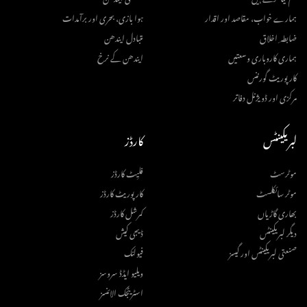
ہمارے خواب، مقاصد اور اقدار
ہوا بازی، بحری اور برآمدات
ضابطہ ِ اخلاق
متبادل ایندھن
ہماری کاروباری وسعتیں
ایندھن کے نرخ
کارپوریٹ گورننس
مرکزی اور ڈویژنل دفاتر
لبریکینٹس
کارڈز
موٹرسٹ
فلیِٹ کارڈز
موٹر سائکلسٹ
کارپوریٹ کارڈز
بھاری گاڑیاں
کمرشل کارڈز
دیگر لبریکینٹس
ڈیجی کیش
صنعتی لبریکینٹس اور گیسز
فیولنک
ویلیو ایڈڈ سروسز
اسٹریٹجک الائنسز