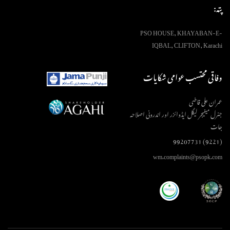
پتہ:
PSO HOUSE, KHAYABAN-E-
IQBAL, CLIFTON, Karachi
وفاقی محتسب عوامی شکایات
عمران علی قاضی
جنرل مینیجر لیگل ایڈوائزر اور اندرونی اصلاحہ
جات
(9221) 99207731
wm.complaints@psopk.com