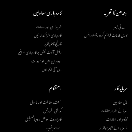
ایندھن کا تجربہ
کاروباری معاونین
اے ٹی ایمز
خریداری اور خدمات
فوری خدمات فراہم کردہ ریستورانتس
کاروباری شراکتدار بنیں
کارٹیج کانٹریکٹرز
ریٹیل آئوٹ لیٹس پر کاروباری مواقع
اوومز/پی ایس او سہولت
وی آئی ایم ایس
سرمایہ کار
استحکام
مالی معاونین
صحت، حفاظت اور ماحول
سرمائے دارانہ تعلقات
کوالٹی اشورنس
نوٹیسز اور اعلانات
کارپوریٹ سوشل ریسپانسبلیٹی
فارمز برائے شیئر ہولڈرز
اسپانسرشپ