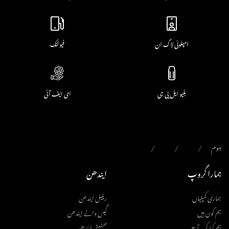
امپلوئی لاگ ان
فیولنک
بلیو ایل پی جی
ای ایف آئی
ہوم
ہمارا گروپ
ایندھن
ہماری کمپنیاں
ریٹیل ایندھن
ہم کون ہیں
گیس والے ایندھن
ہم کیا کرتے ہیں
صنعتی ایندھن