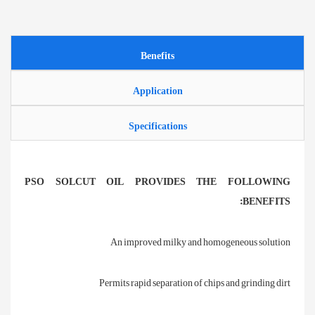
Benefits
Application
Specifications
PSO SOLCUT OIL PROVIDES THE FOLLOWING
BENEFITS:
An improved milky and homogeneous solution
Permits rapid separation of chips and grinding dirt