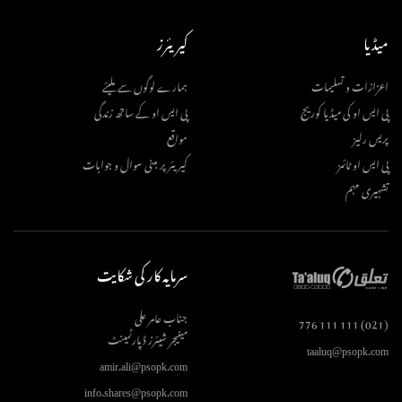
میڈیا
کیریئرز
اعزازات و تسلیمات
ہمارے لوگوں سے ملیئے
پی ایس او کی میڈیا کوریج
پی ایس او کے ساتھ زندگی
پریس رلیز
مواقع
پی ایس او ٹائمز
کیریئر پر مبنی سوال و جوابات
تشہیری مہم
سرمایہ کار کی شکایت
جناب عامر علی
(021) 111 111 776
مینیجر شیئرز ڈپارٹمینٹ
taaluq@psopk.com
amir.ali@psopk.com
info.shares@psopk.com