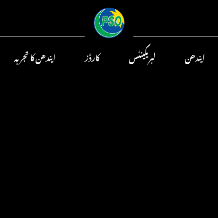
ایندھن
لبریکینٹس
کارڈز
ایندھن کا تجربہ