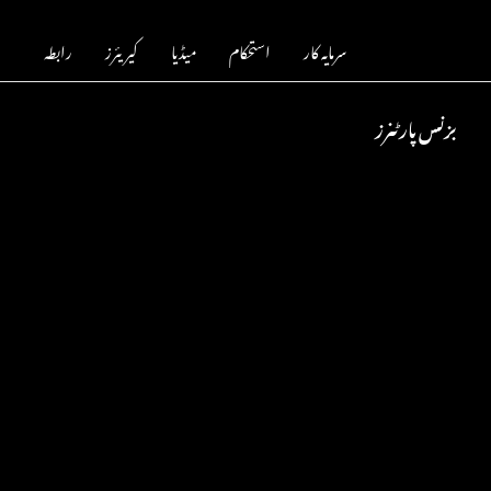
سرمایہ کار
استحکام
میڈیا
کیریئرز
رابطہ
بزنس پارٹنرز