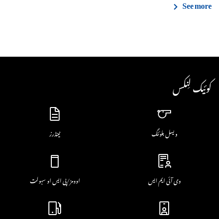
See more
کوئیک لِنکس
ویسل بلوئنگ
ٹینڈرز
وی آئی ایم ایس
اوومز/پی ایس او سہولت