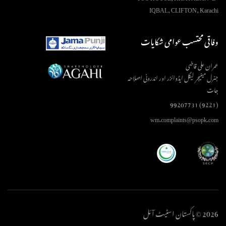
IQBAL, CLIFTON, Karachi
وفاقی محتسب عوامی شکایات
عمران علی قاضی
جنرل مینیجر لیگل ایڈوائزر اور اندرونی اصلاحہ
جات
(9221) 99207731
wm.complaints@psopk.com
2026 © پاکستان اسٹیٹ آئل