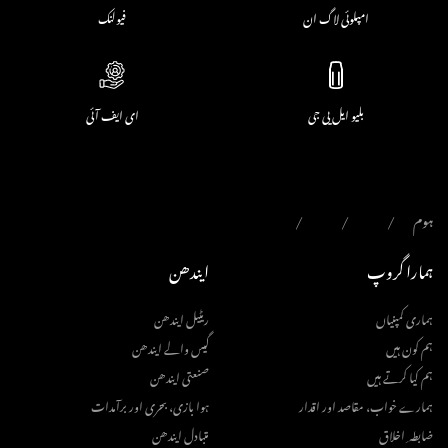
امپلوئی لاگ ان
فیولنک
بلیو ایل پی جی
ای ایف آئی
ہوم
ہمارا گروپ
ایندھن
ہماری کمپنیاں
ریٹیل ایندھن
ہم کون ہیں
گیس والے ایندھن
ہم کیا کرتے ہیں
صنعتی ایندھن
ہمارے خواب، مقاصد اور اقدار
ہوا بازی، بحری اور برآمدات
ضابطہ ِ اخلاق
متبادل ایندھن