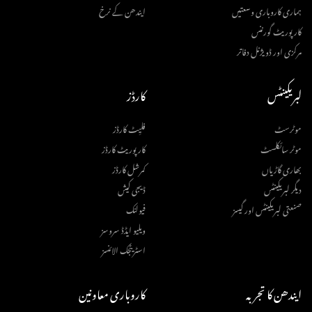
ہماری کاروباری وسعتیں
ایندھن کے نرخ
کارپوریٹ گورننس
مرکزی اور ڈویژنل دفاتر
لبریکینٹس
کارڈز
موٹرسٹ
فلیِٹ کارڈز
موٹر سائکلسٹ
کارپوریٹ کارڈز
بھاری گاڑیاں
کمرشل کارڈز
دیگر لبریکینٹس
ڈیجی کیش
صنعتی لبریکینٹس اور گیسز
فیولنک
ویلیو ایڈڈ سروسز
اسٹریٹجک الائنسز
ایندھن کا تجربہ
کاروباری معاونین