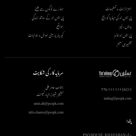
اعزازات و تسلیمات
ہمارے لوگوں سے ملیئے
پی ایس او کی میڈیا کوریج
پی ایس او کے ساتھ زندگی
پریس رلیز
مواقع
پی ایس او ٹائمز
کیریئر پر مبنی سوال و جوابات
تشہیری مہم
سرمایہ کار کی شکایت
جناب عامر علی
(021) 111 111 776
مینیجر شیئرز ڈپارٹمینٹ
taaluq@psopk.com
amir.ali@psopk.com
info.shares@psopk.com
پتہ:
PSO HOUSE, KHAYABAN-E-