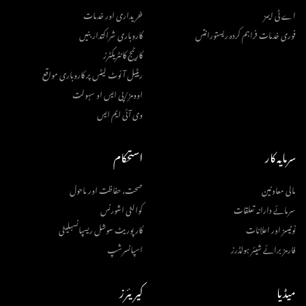
اے ٹی ایمز
خریداری اور خدمات
فوری خدمات فراہم کردہ ریستورانتس
کاروباری شراکتدار بنیں
کارٹیج کانٹریکٹرز
ریٹیل آئوٹ لیٹس پر کاروباری مواقع
اوومز/پی ایس او سہولت
وی آئی ایم ایس
سرمایہ کار
استحکام
مالی معاونین
صحت، حفاظت اور ماحول
سرمائے دارانہ تعلقات
کوالٹی اشورنس
نوٹیسز اور اعلانات
کارپوریٹ سوشل ریسپانسبلیٹی
فارمز برائے شیئر ہولڈرز
اسپانسرشپ
میڈیا
کیریئرز