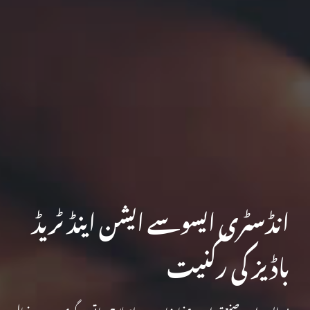
انڈسٹری ایسوسے ایشن اینڈ ٹریڈ
باڈیز کی رکنیت