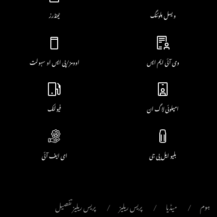
ویسل بلوئنگ
ٹینڈرز
وی آئی ایم ایس
اوومز/پی ایس او سہولت
امپلوئی لاگ ان
فیولنک
بلیو ایل پی جی
ای ایف آئی
میڈیا
پریس ریلیز
پریس ریلیز تفصیل